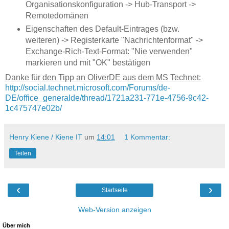
Organisationskonfiguration -> Hub-Transport ->
Remotedomänen
Eigenschaften des Default-Eintrages (bzw.
weiteren) -> Registerkarte "Nachrichtenformat" ->
Exchange-Rich-Text-Format: "Nie verwenden"
markieren und mit "OK" bestätigen
Danke für den Tipp an OliverDE aus dem MS Technet:
http://social.technet.microsoft.com/Forums/de-
DE/office_generalde/thread/1721a231-771e-4756-9c42-
1c475747e02b/
Henry Kiene / Kiene IT
um
14:01
1 Kommentar:
Teilen
‹
›
Startseite
Web-Version anzeigen
Über mich