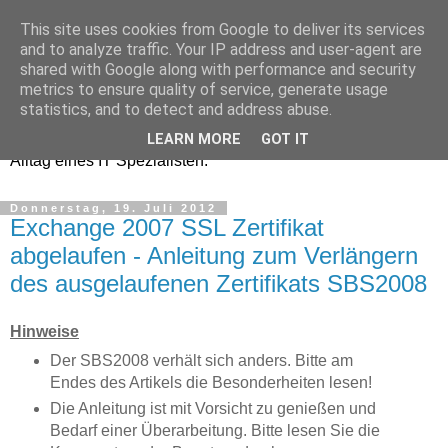
This site uses cookies from Google to deliver its services
Kiene IT - Service &
and to analyze traffic. Your IP address and user-agent are
shared with Google along with performance and security
Consulting
metrics to ensure quality of service, generate usage
statistics, and to detect and address abuse.
Das Neueste von Kiene IT sowie Tipps und Tricks aus dem
LEARN MORE
GOT IT
Alltag eines IT Spezialisten.
Donnerstag, 19. Juli 2012
Exchange 2007 SSL Zertifikat
abgelaufen - Anleitung zum Verlängern
des ausgelaufenen Zertifikats SBS2008
Hinweise
Der SBS2008 verhält sich anders. Bitte am
Endes des Artikels die Besonderheiten lesen!
Die Anleitung ist mit Vorsicht zu genießen und
Bedarf einer Überarbeitung. Bitte lesen Sie die